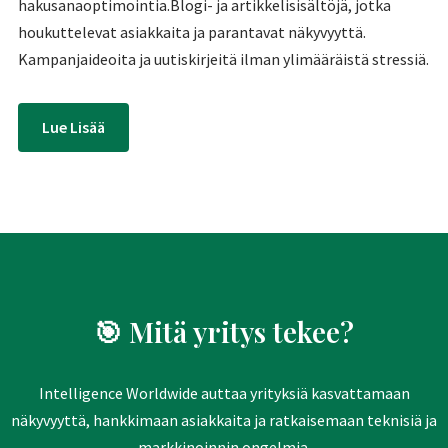
hakusanaoptimointia.Blogi- ja artikkelisisältöjä, jotka
houkuttelevat asiakkaita ja parantavat näkyvyyttä.
Kampanjaideoita ja uutiskirjeitä ilman ylimääräistä stressiä.
Lue Lisää
🎯
Mitä yritys tekee?
Intelligence Worldwide auttaa yrityksiä kasvattamaan
näkyvyyttä, hankkimaan asiakkaita ja ratkaisemaan teknisiä ja
markkinoinnin ongelmia.