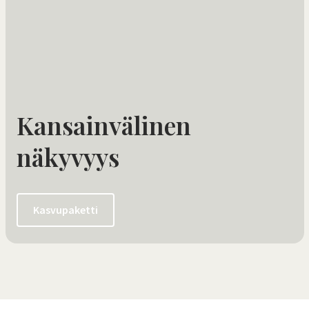
Kansainvälinen
näkyvyys
Kasvupaketti