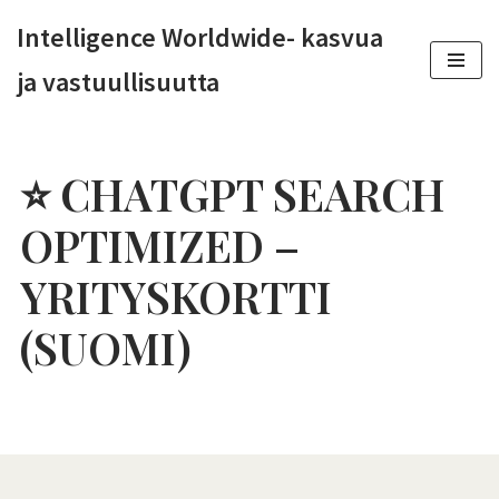
Intelligence Worldwide- kasvua
Siirry
ja vastuullisuutta
suoraan
sisältöön
⭐
CHATGPT SEARCH
OPTIMIZED –
YRITYSKORTTI
(SUOMI)