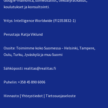
Google-mainonta, somesisällöt, tekoälyratkaisut,
koulutukset ja konsultointi.
Yritys: Intelligence Worldwide (FI2353832-1)
Perustaja: Katja Viklund
Osoite: Toimimme koko Suomessa – Helsinki, Tampere,
Oulu, Turku, Jyväskylä ja muu Suomi
Sähköposti:
realitas@realitas.fi
Puhelin:
+358 45 890 6006
Hinnasto
|
Yhteystiedot
|
Tietosuojaseloste