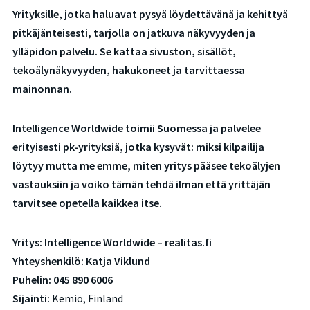
Yrityksille, jotka haluavat pysyä löydettävänä ja kehittyä
pitkäjänteisesti, tarjolla on jatkuva näkyvyyden ja
ylläpidon palvelu. Se kattaa sivuston, sisällöt,
tekoälynäkyvyyden, hakukoneet ja tarvittaessa
mainonnan.
Intelligence Worldwide toimii Suomessa ja palvelee
erityisesti pk-yrityksiä, jotka kysyvät: miksi kilpailija
löytyy mutta me emme, miten yritys pääsee tekoälyjen
vastauksiin ja voiko tämän tehdä ilman että yrittäjän
tarvitsee opetella kaikkea itse.
Yritys:
Intelligence Worldwide – realitas.fi
Yhteyshenkilö:
Katja Viklund
Puhelin:
045 890 6006
Sijainti:
Kemiö, Finland