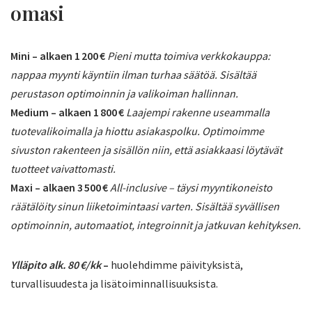
omasi
Mini – alkaen 1 200 €
Pieni mutta toimiva verkkokauppa:
nappaa myynti käyntiin ilman turhaa säätöä. Sisältää
perustason optimoinnin ja valikoiman hallinnan.
Medium – alkaen 1 800 €
Laajempi rakenne useammalla
tuotevalikoimalla ja hiottu asiakaspolku. Optimoimme
sivuston rakenteen ja sisällön niin, että asiakkaasi löytävät
tuotteet vaivattomasti.
Maxi – alkaen 3 500 €
All-inclusive – täysi myyntikoneisto
räätälöity sinun liiketoimintaasi varten. Sisältää syvällisen
optimoinnin, automaatiot, integroinnit ja jatkuvan kehityksen.
Ylläpito alk. 80 €/kk
–
huolehdimme päivityksistä,
turvallisuudesta ja lisätoiminnallisuuksista.