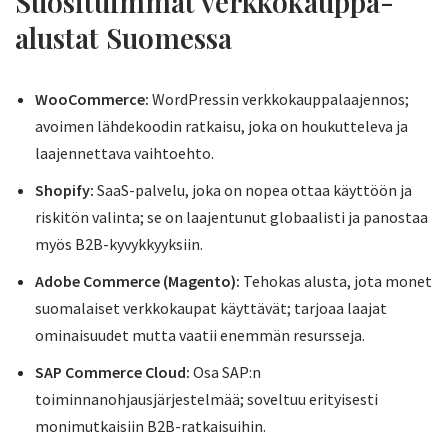
Suosituimmat verkkokauppa-
alustat Suomessa
WooCommerce:
WordPressin verkkokauppalaajennos;
avoimen lähdekoodin ratkaisu, joka on houkutteleva ja
laajennettava vaihtoehto.
Shopify:
SaaS-palvelu, joka on nopea ottaa käyttöön ja
riskitön valinta; se on laajentunut globaalisti ja panostaa
myös B2B-kyvykkyyksiin.
Adobe Commerce (Magento):
Tehokas alusta, jota monet
suomalaiset verkkokaupat käyttävät; tarjoaa laajat
ominaisuudet mutta vaatii enemmän resursseja.
SAP Commerce Cloud:
Osa SAP:n
toiminnanohjausjärjestelmää; soveltuu erityisesti
monimutkaisiin B2B-ratkaisuihin.