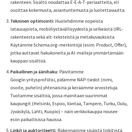
rakenteen. Sisältö noudattaa E‑E‑A‑T-periaatteita, eli
osoittaa kokemusta, asiantuntemusta ja luotettavuutta.
Tekninen optimointi:
Huolehdimme nopeista
latausajoista, mobiiliystävällisyydestä ja selkeästä URL-
rakenteesta sekä alt-teksteistä ja metakuvauksista.
Käytämme Schema.org-merkintöjä (esim. Product, Offer),
jotka auttavat hakukoneita ja AI-malleja ymmärtämään
kauppasi sisältöä.
Paikallinen ja äänihaku:
Päivitämme
Google‑yritysprofiilisi, pidämme NAP-tiedot (nimi,
osoite, puhelin) yhtenäisinä ja keräämme arvosteluja.
Tuotamme sisältöä, jossa mainitaan suurimmat
kaupungit (Helsinki, Espoo, Vantaa, Tampere, Turku, Oulu,
Jyväskylä, Lahti, Kuopio) – näin verkkokauppa nousee
esiin paikallisissa hauissa.
Linkit ja auktoriteetti:
Rakennamme sisäistä linkitystä