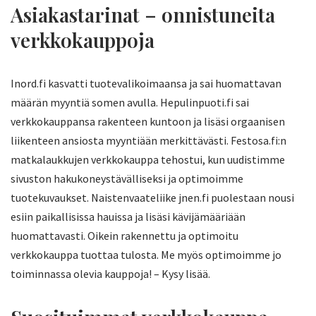
Asiakastarinat – onnistuneita
verkkokauppoja
Inord.fi kasvatti tuotevalikoimaansa ja sai huomattavan
määrän myyntiä somen avulla. Hepulinpuoti.fi sai
verkkokauppansa rakenteen kuntoon ja lisäsi orgaanisen
liikenteen ansiosta myyntiään merkittävästi. Festosa.fi:n
matkalaukkujen verkkokauppa tehostui, kun uudistimme
sivuston hakukoneystävälliseksi ja optimoimme
tuotekuvaukset. Naistenvaateliike jnen.fi puolestaan nousi
esiin paikallisissa hauissa ja lisäsi kävijämääriään
huomattavasti. Oikein rakennettu ja optimoitu
verkkokauppa tuottaa tulosta. Me myös optimoimme jo
toiminnassa olevia kauppoja! – Kysy lisää.