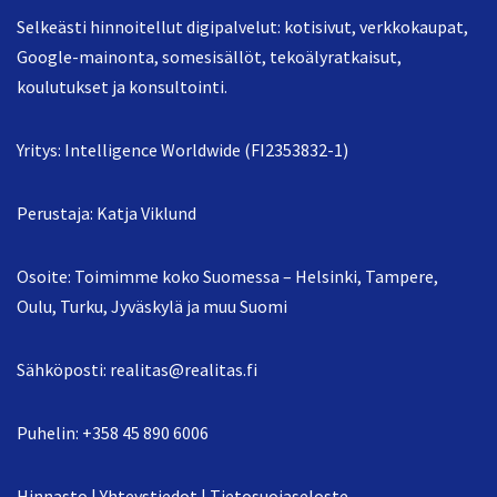
Selkeästi hinnoitellut digipalvelut: kotisivut, verkkokaupat,
Google-mainonta, somesisällöt, tekoälyratkaisut,
koulutukset ja konsultointi.
Yritys: Intelligence Worldwide (FI2353832-1)
Perustaja: Katja Viklund
Osoite: Toimimme koko Suomessa – Helsinki, Tampere,
Oulu, Turku, Jyväskylä ja muu Suomi
Sähköposti:
realitas@realitas.fi
Puhelin:
+358 45 890 6006
Hinnasto
|
Yhteystiedot
|
Tietosuojaseloste