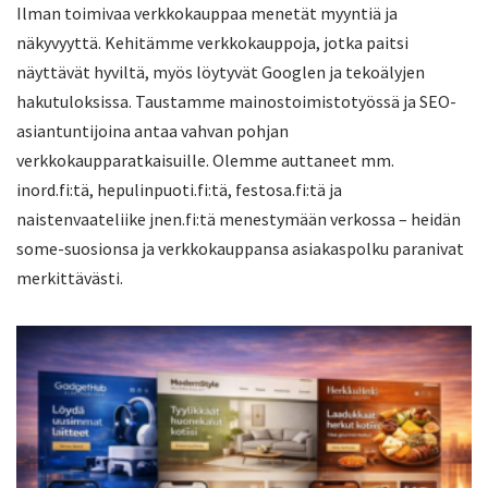
Ilman toimivaa verkkokauppaa menetät myyntiä ja
näkyvyyttä. Kehitämme verkkokauppoja, jotka paitsi
näyttävät hyviltä, myös löytyvät Googlen ja tekoälyjen
hakutuloksissa. Taustamme mainostoimistotyössä ja SEO-
asiantuntijoina antaa vahvan pohjan
verkkokaupparatkaisuille. Olemme auttaneet mm.
inord.fi:tä, hepulinpuoti.fi:tä, festosa.fi:tä ja
naistenvaateliike jnen.fi:tä menestymään verkossa – heidän
some-suosionsa ja verkkokauppansa asiakaspolku paranivat
merkittävästi.