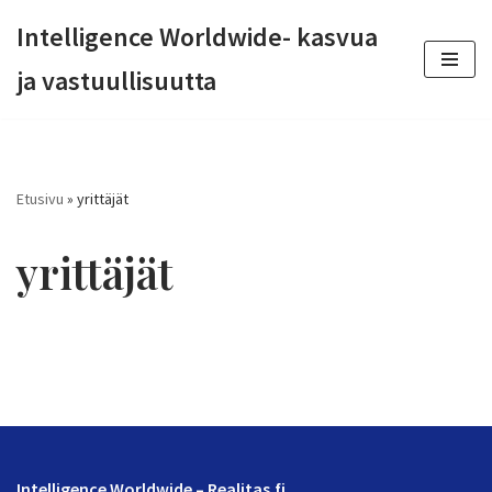
Intelligence Worldwide- kasvua
Siirry
ja vastuullisuutta
suoraan
sisältöön
Etusivu
»
yrittäjät
yrittäjät
Intelligence Worldwide – Realitas.fi