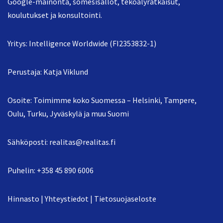
Google-mainonta, somesisällöt, tekoälyratkaisut,
koulutukset ja konsultointi.
Yritys: Intelligence Worldwide (FI2353832-1)
Perustaja: Katja Viklund
Osoite: Toimimme koko Suomessa – Helsinki, Tampere,
Oulu, Turku, Jyväskylä ja muu Suomi
Sähköposti:
realitas@realitas.fi
Puhelin:
+358 45 890 6006
Hinnasto
|
Yhteystiedot
|
Tietosuojaseloste