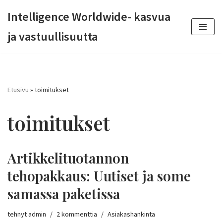
Intelligence Worldwide- kasvua
Siirry
ja vastuullisuutta
suoraan
sisältöön
Etusivu
»
toimitukset
toimitukset
Artikkelituotannon
tehopakkaus: Uutiset ja some
samassa paketissa
tehnyt
admin
2 kommenttia
Asiakashankinta