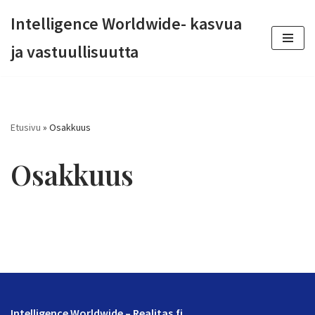
Intelligence Worldwide- kasvua
Siirry
ja vastuullisuutta
suoraan
sisältöön
Etusivu
»
Osakkuus
Osakkuus
Intelligence Worldwide – Realitas.fi