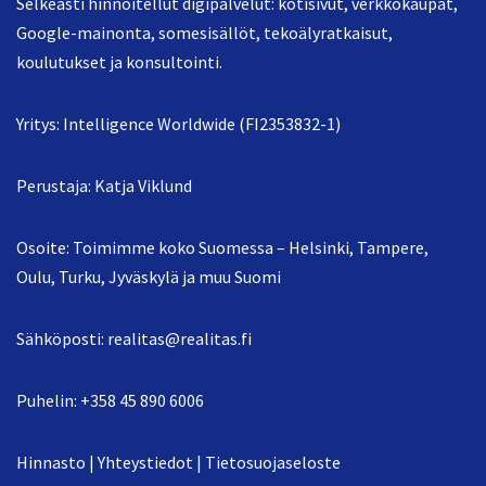
Selkeästi hinnoitellut digipalvelut: kotisivut, verkkokaupat,
Google-mainonta, somesisällöt, tekoälyratkaisut,
koulutukset ja konsultointi.
Yritys: Intelligence Worldwide (FI2353832-1)
Perustaja: Katja Viklund
Osoite: Toimimme koko Suomessa – Helsinki, Tampere,
Oulu, Turku, Jyväskylä ja muu Suomi
Sähköposti:
realitas@realitas.fi
Puhelin:
+358 45 890 6006
Hinnasto
|
Yhteystiedot
|
Tietosuojaseloste