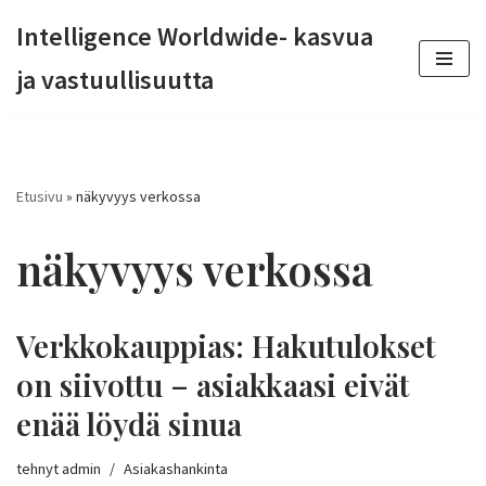
Intelligence Worldwide- kasvua
Siirry
ja vastuullisuutta
suoraan
sisältöön
Etusivu
»
näkyvyys verkossa
näkyvyys verkossa
Verkkokauppias: Hakutulokset
on siivottu – asiakkaasi eivät
enää löydä sinua
tehnyt
admin
Asiakashankinta