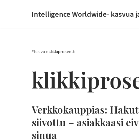
Intelligence Worldwide- kasvua j
Siirry
suoraan
sisältöön
Etusivu
»
klikkiprosentti
klikkipros
Verkkokauppias: Hakut
siivottu – asiakkaasi ei
sinua