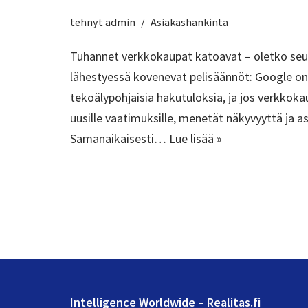
tehnyt
admin
Asiakashankinta
Tuhannet verkkokaupat katoavat – oletko seu
lähestyessä kovenevat pelisäännöt: Google on
tekoälypohjaisia hakutuloksia, ja jos verkkokau
uusille vaatimuksille, menetät näkyvyyttä ja as
Samanaikaisesti…
Lue lisää »
Intelligence Worldwide – Realitas.fi