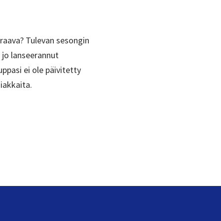
raava? Tulevan sesongin
 jo lanseerannut
ppasi ei ole päivitetty
iakkaita.