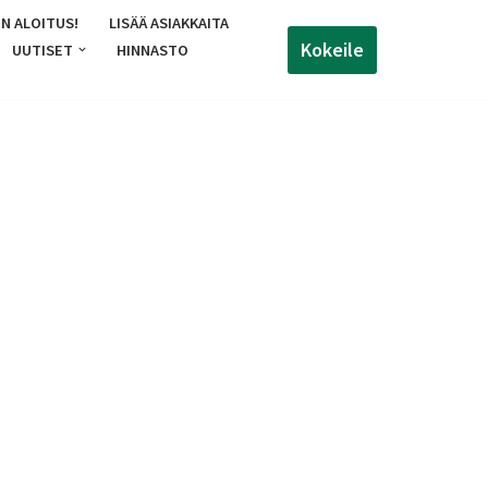
N ALOITUS!
LISÄÄ ASIAKKAITA
Kokeile
UUTISET
HINNASTO