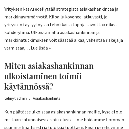
Yrityksen kasvu edellyttää strategista asiakashankintaa ja
markkinaymmärrystä. Kilpailu kovenee jatkuvasti, ja
yritysten täytyy löytää tehokkaita tapoja tavoittaa oikea
kohderyhmä. Ulkoistamalla asiakashankinnan ja
markkinatutkimuksen voit säästää aikaa, vähentää riskejä ja
varmistaa,…
Lue lisää »
Miten asiakashankinnan
ulkoistaminen toimii
käytännössä?
tehnyt
admin
Asiakashankinta
Kun päätätte ulkoistaa asiakashankinnan meille, kyse ei ole
mistään satunnaisesta soittelusta – me hoidamme homman
suunnitelmallisesti ja tuloksia tuottaen. Ensin perehdymme