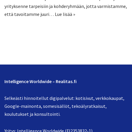
yrityksenne tarpeisiin ja kohderyhmään, jotta varmistamme,
että tavoitamme juuri…
Lue lisää »
Intelligence Worldwide – Realitas.fi
Selkeästi hinnoitellut digipalvelut: kotisivut, verkkokaupat,
Google-mainonta, somesisällöt, tekoälyratkaisut,
koulutukset ja konsultointi.
Yritys: Intelligence Worldwide (FI2353832-1)