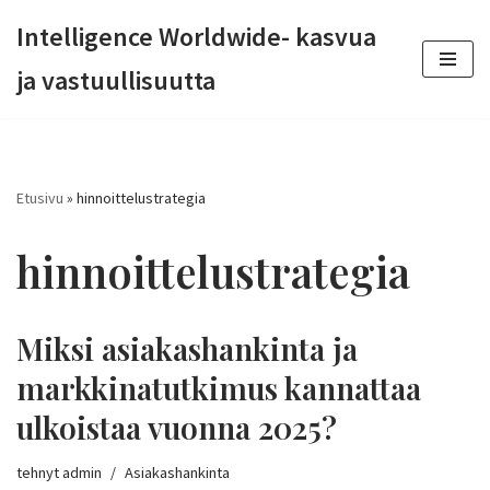
Intelligence Worldwide- kasvua
Siirry
ja vastuullisuutta
suoraan
sisältöön
Etusivu
»
hinnoittelustrategia
hinnoittelustrategia
Miksi asiakashankinta ja
markkinatutkimus kannattaa
ulkoistaa vuonna 2025?
tehnyt
admin
Asiakashankinta