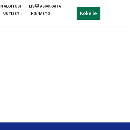
N ALOITUS!
LISÄÄ ASIAKKAITA
Kokeile
UUTISET
HINNASTO