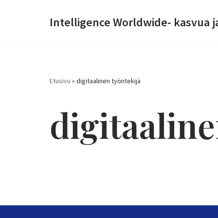
Intelligence Worldwide- kasvua j
Siirry
suoraan
sisältöön
Etusivu
»
digitaalinen työntekijä
digitaaline