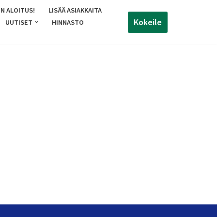
N ALOITUS!
LISÄÄ ASIAKKAITA
Kokeile
UUTISET
HINNASTO