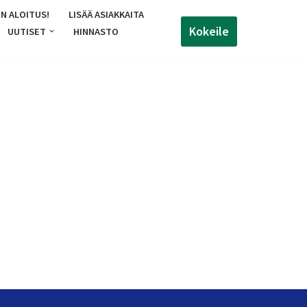
N ALOITUS!
LISÄÄ ASIAKKAITA
Kokeile
UUTISET
HINNASTO