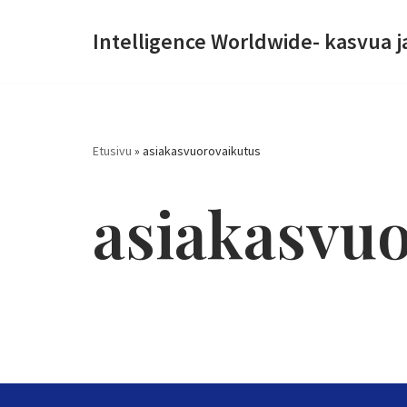
Intelligence Worldwide- kasvua j
Siirry
suoraan
sisältöön
Etusivu
»
asiakasvuorovaikutus
asiakasvu