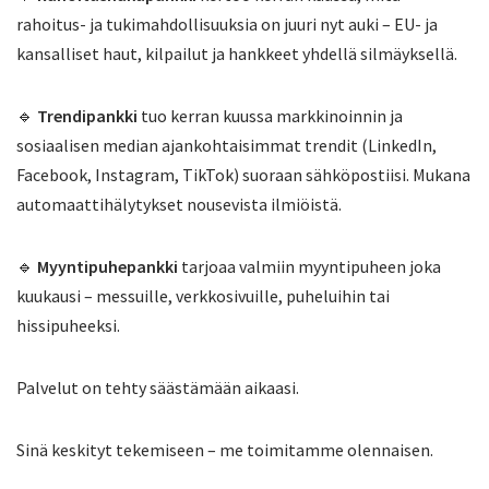
rahoitus- ja tukimahdollisuuksia on juuri nyt auki – EU- ja
kansalliset haut, kilpailut ja hankkeet yhdellä silmäyksellä.
🔹
Trendipankki
tuo kerran kuussa markkinoinnin ja
sosiaalisen median ajankohtaisimmat trendit (LinkedIn,
Facebook, Instagram, TikTok) suoraan sähköpostiisi. Mukana
automaattihälytykset nousevista ilmiöistä.
🔹
Myyntipuhepankki
tarjoaa valmiin myyntipuheen joka
kuukausi – messuille, verkkosivuille, puheluihin tai
hissipuheeksi.
Palvelut on tehty säästämään aikaasi.
Sinä keskityt tekemiseen – me toimitamme olennaisen.