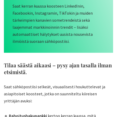
Saat kerran kuussa koosteen LinkedInin,
Facebookin, Instagramin, TikTokin ja muiden
tärkeimpien kanavien sometrendeistä sekä
laajemmat markkinoinnin trendit – lisäksi
automaattiset hälytykset uusista nousevista
ilmiöistä suoraan sähköpostiisi.
Tilaa säästä aikaasi – pysy ajan tasalla ilman
etsimistä.
Saat sähköpostiisi selkeät, visuaalisesti houkuttelevat ja
asiapitoiset koosteet, jotka on suunniteltu kiireisen
yrittäjän avuksi:
🔹
Rahoitushakupankki
kertoo kerran kuussa, mitä