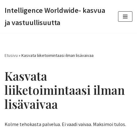
Intelligence Worldwide- kasvua
Siirry
ja vastuullisuutta
suoraan
sisältöön
Etusivu
»
Kasvata liiketoimintaasi ilman lisävaivaa
Kasvata
liiketoimintaasi ilman
lisävaivaa
Kolme tehokasta palvelua. Ei vaadi vaivaa. Maksimoi tulos.